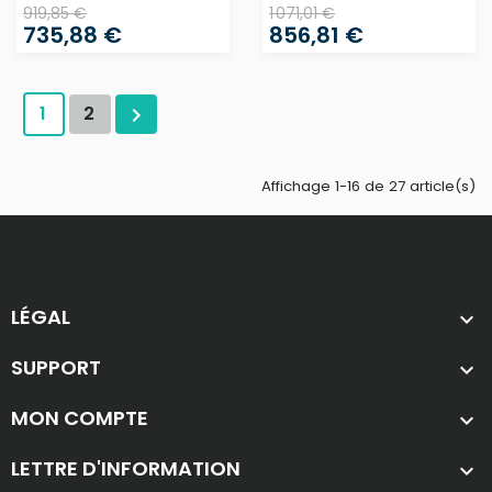
919,85 €
1 071,01 €
735,88 €
856,81 €
1
2

Affichage 1-16 de 27 article(s)
LÉGAL

SUPPORT

MON COMPTE

LETTRE D'INFORMATION
