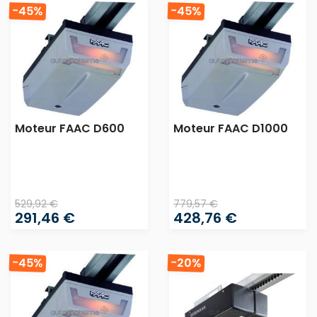
-45%
-45%
Moteur FAAC D600
Moteur FAAC D1000
529,92 €
779,57 €
291,46 €
428,76 €
-45%
-20%