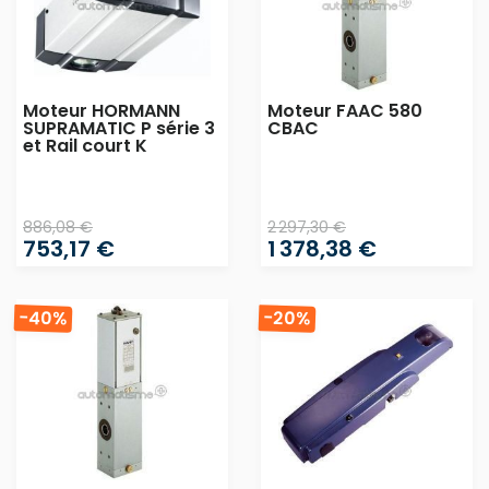
Moteur HORMANN
Moteur FAAC 580
SUPRAMATIC P série 3
CBAC
et Rail court K
886,08 €
2 297,30 €
753,17 €
1 378,38 €
-40%
-20%