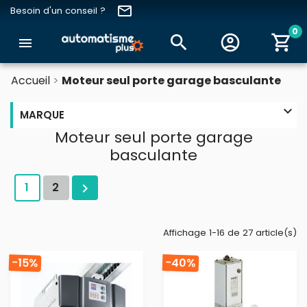
email
Besoin d'un conseil ?
0
search
account_circle
shopping_cart
menu
Accueil
Moteur seul porte garage basculante

MARQUE
Moteur seul porte garage
basculante
1
2

Affichage 1-16 de 27 article(s)
-40%
-15%