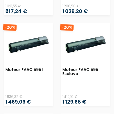
1 021,55 €
1 286,50 €
817,24 €
1 029,20 €
-20%
-20%
Moteur FAAC 595 I
Moteur FAAC 595
Esclave
1 836,32 €
1 412,10 €
1 469,06 €
1 129,68 €