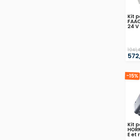
Kit 
FAAC
24 V 
1 041
572
-15%
Kit 
HOR
E et 