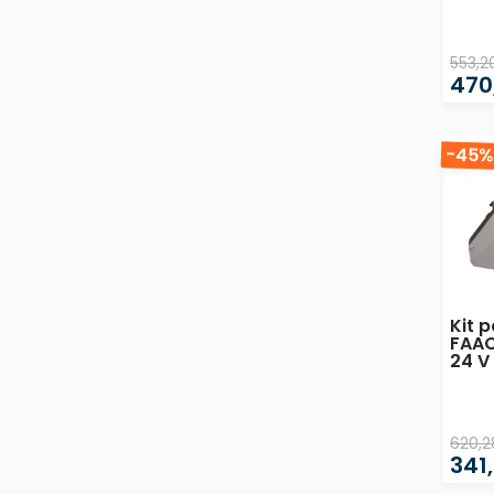
553,2
470
-45
Kit 
FAAC
24 V
620,2
341