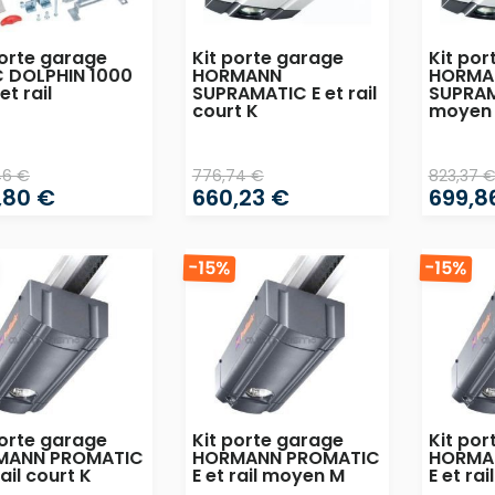
porte garage
Kit porte garage
Kit por
 DOLPHIN 1000
HORMANN
HORMA
et rail
SUPRAMATIC E et rail
SUPRAMA
court K
moyen
,46 €
776,74 €
823,37 
,80 €
660,23 €
699,8
-15%
-15%
porte garage
Kit porte garage
Kit por
MANN PROMATIC
HORMANN PROMATIC
HORMA
rail court K
E et rail moyen M
E et rai