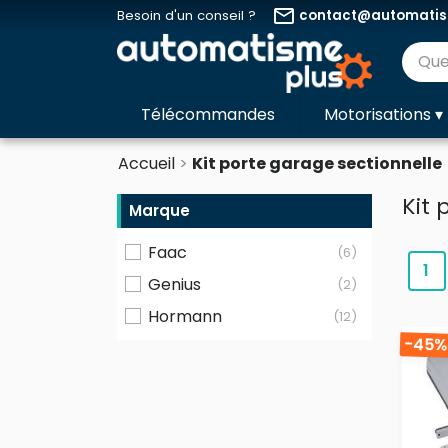
email
Besoin d'un conseil ?
contact@automatism
Télécommandes
Motorisations
▾
Accueil
Kit porte garage sectionnelle
Kit 
Marque
Faac
(6)
1
Genius
(2)
Hormann
(12)
-45