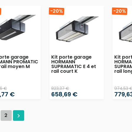
%
-20%
-20%
porte garage
Kit porte garage
Kit por
MANN PROMATIC
HORMANN
HORMA
 rail moyen M
SUPRAMATIC E 4 et
SUPRAM
rail court K
rail lon
6 €
823,37 €
974,53 
,77 €
658,69 €
779,6
2
