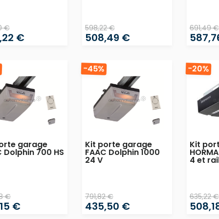
0 €
598,22 €
691,49 €
,22 €
508,49 €
587,7
%
-45%
-20%
porte garage
Kit porte garage
Kit por
 Dolphin 700 HS
FAAC Dolphin 1000
HORMA
24 V
4 et rai
8 €
791,82 €
635,22 €
,15 €
435,50 €
508,1