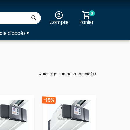
account_circle
shopping_cart
0

Compte
Panier
ole d'accès
▾
Affichage 1-16 de 20 article(s)
-15%