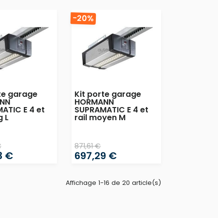
-20%
te garage
Kit porte garage
NN
HORMANN
ATIC E 4 et
SUPRAMATIC E 4 et
g L
rail moyen M
€
871,61 €
3 €
697,29 €
Affichage 1-16 de 20 article(s)