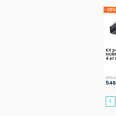
-20
Kit 
HOR
4 et
683,4
546
1