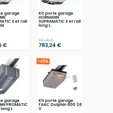
te garage
Kit porte garage
NN
HORMANN
TIC E et rail
SUPRAMATIC E et rail
 M
long L
€
921,46 €
6 €
783,24 €
-45%
te garage
Kit porte garage
NN PROMATIC
FAAC Dolphin 600 24
l long L
V