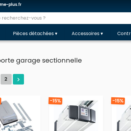
e-plus.fr
Pièces détachées
▾
Accessoires
▾
Contr
porte garage sectionnelle
2

%
-15%
-15%