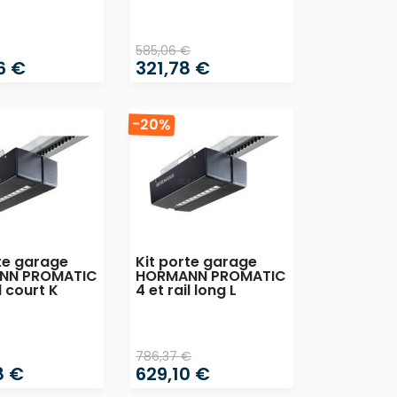
585,06 €
6 €
321,78 €
-20%
te garage
Kit porte garage
NN PROMATIC
HORMANN PROMATIC
l court K
4 et rail long L
786,37 €
8 €
629,10 €