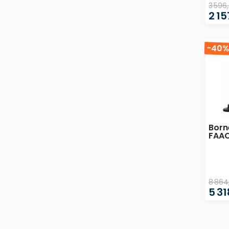
3 596
2 15
-40
Born
FAAC
8 864
5 31