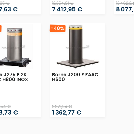
,05 €
12 354,91 €
13 462,2
7,63 €
7 412,95 €
8 077
%
-40%
e J275 F 2K
Borne J200 F FAAC
 H800 INOX
H600
,54 €
2 271,28 €
8,73 €
1 362,77 €