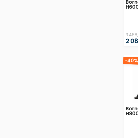
Born
H600
3 468
2 08
-40
Born
H800