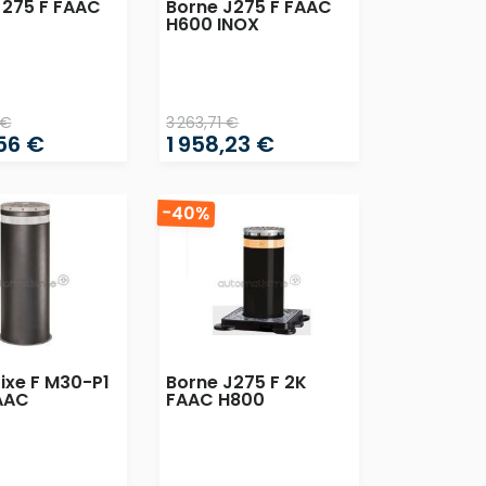
J275 F FAAC
Borne J275 F FAAC
H600 INOX
 €
3 263,71 €
,56 €
1 958,23 €
-40%
ixe F M30-P1
Borne J275 F 2K
AAC
FAAC H800