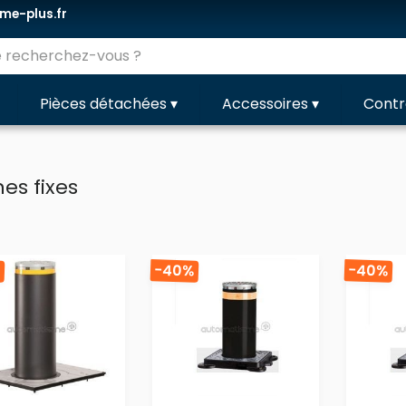
e-plus.fr
Pièces détachées
▾
Accessoires
▾
Contr
es fixes
%
-40%
-40%