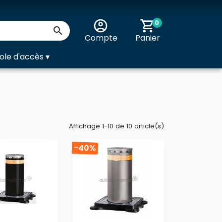
account_circle
shopping_cart
0

Compte
Panier
ole d'accès
▾
Affichage 1-10 de 10 article(s)
-40%