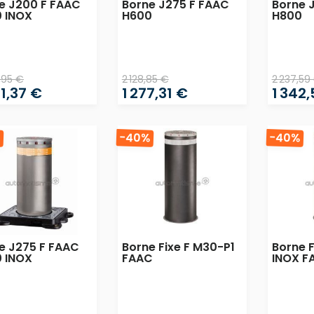
e J200 F FAAC
Borne J275 F FAAC
Borne 
 INOX
H600
H800
,95 €
2 128,85 €
2 237,59
1,37 €
1 277,31 €
1 342
%
-40%
-40%
e J275 F FAAC
Borne Fixe F M30-P1
Borne F
 INOX
FAAC
INOX F