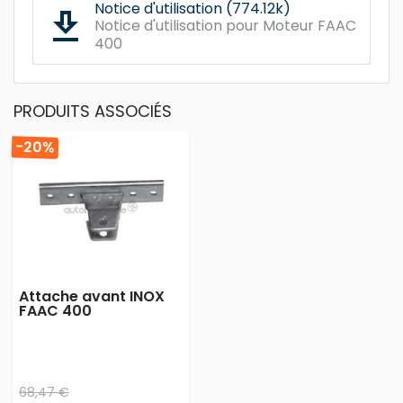
Notice d'utilisation (774.12k)
get_app
Notice d'utilisation pour Moteur FAAC
400
PRODUITS ASSOCIÉS
-20%
Attache avant INOX
FAAC 400
68,47 €