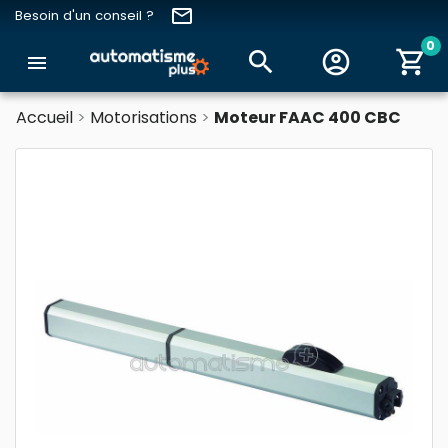
email
Besoin d'un conseil ?
0
search
account_circle
shopping_cart
menu
Accueil
Motorisations
Moteur FAAC 400 CBC