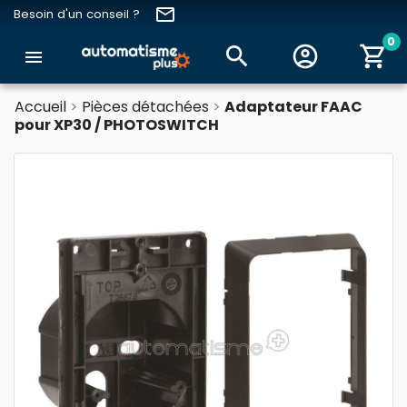
email
Besoin d'un conseil ?
0
search
account_circle
shopping_cart
menu
Accueil
Pièces détachées
Adaptateur FAAC
pour XP30 / PHOTOSWITCH