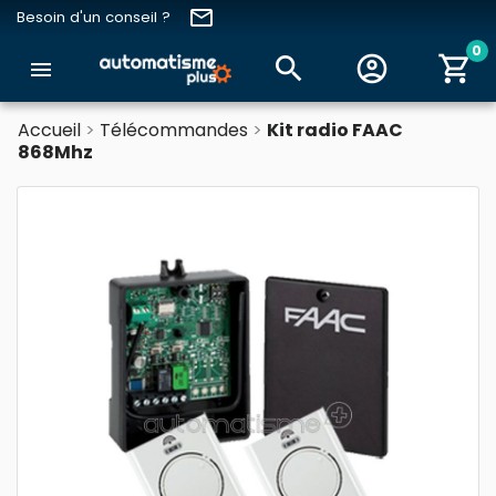
email
Besoin d'un conseil ?
0
search
account_circle
shopping_cart
menu
Accueil
Télécommandes
Kit radio FAAC
868Mhz