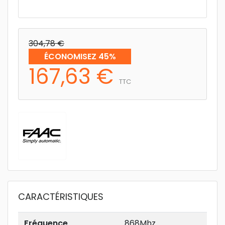
304,78 €
ÉCONOMISEZ 45%
167,63 €
TTC
CARACTÉRISTIQUES
Fréquence
868Mhz