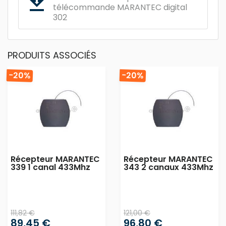
get_app
télécommande MARANTEC digital
302
PRODUITS ASSOCIÉS
-20%
-20%
Récepteur MARANTEC
Récepteur MARANTEC
339 1 canal 433Mhz
343 2 canaux 433Mhz
111,82 €
121,00 €
89,45 €
96,80 €