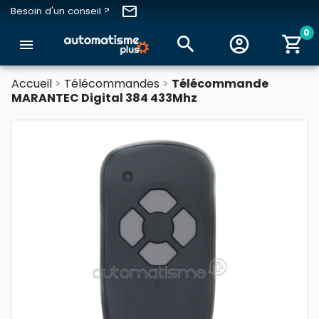
email
Besoin d'un conseil ?
0
search
account_circle
shopping_cart
menu
Accueil
Télécommandes
Télécommande
MARANTEC Digital 384 433Mhz