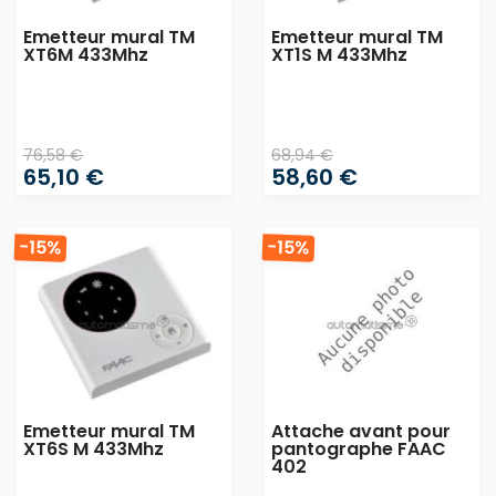
Emetteur mural TM
Emetteur mural TM
XT6M 433Mhz
XT1S M 433Mhz
76,58 €
68,94 €
65,10 €
58,60 €
-15%
-15%
Emetteur mural TM
Attache avant pour
XT6S M 433Mhz
pantographe FAAC
402