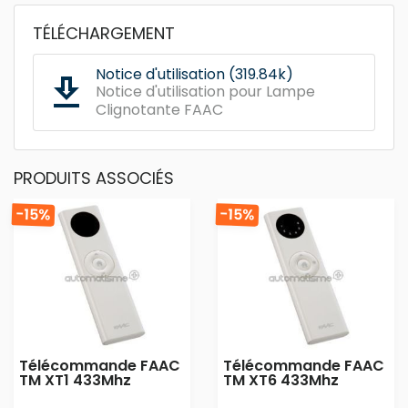
TÉLÉCHARGEMENT
Notice d'utilisation (319.84k)
get_app
Notice d'utilisation pour Lampe
Clignotante FAAC
PRODUITS ASSOCIÉS
-15%
-15%
Télécommande FAAC
Télécommande FAAC
TM XT1 433Mhz
TM XT6 433Mhz