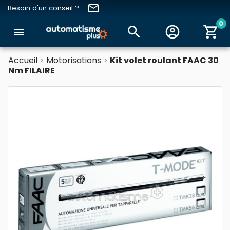
email
Besoin d'un conseil ?
0
search
account_circle
shopping_cart
menu
Accueil
Motorisations
Kit volet roulant FAAC 30
Nm FILAIRE