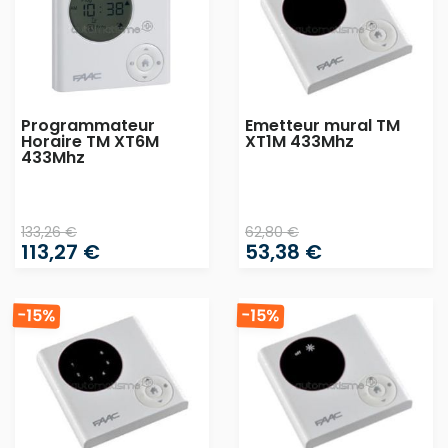
Programmateur
Emetteur mural TM
Horaire TM XT6M
XT1M 433Mhz
433Mhz
133,26 €
62,80 €
113,27 €
53,38 €
-15%
-15%