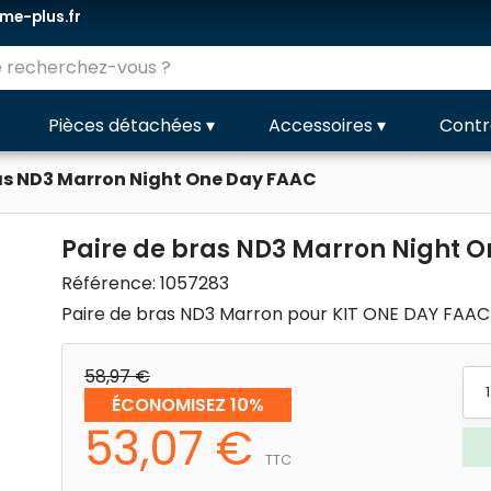
e-plus.fr
Pièces détachées
▾
Accessoires
▾
Contr
ras ND3 Marron Night One Day FAAC
Paire de bras ND3 Marron Night 
Référence:
1057283
Paire de bras ND3 Marron pour KIT ONE DAY FAAC
58,97 €
ÉCONOMISEZ 10%
53,07 €
TTC