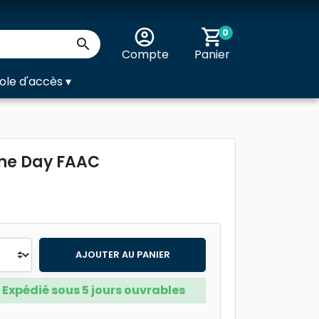
account_circle
shopping_cart
0

Compte
Panier
ole d'accès
▾
One Day FAAC
AJOUTER AU PANIER
Expédié sous 5 jours ouvrables