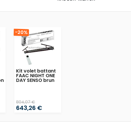
-20%
t
Kit volet battant
FAAC NIGHT ONE
on
DAY SENSO brun
804,07 €
643,26 €