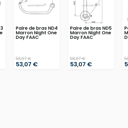
D3
Paire de bras ND4
Paire de bras ND5
P
e
Marron Night One
Marron Night One
M
Day FAAC
Day FAAC
D
58,97 €
58,97 €
5
53,07 €
53,07 €
5