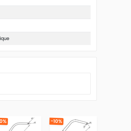
ique
10%
-10%