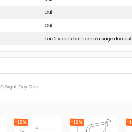
Oui
Oui
1 ou 2 volets battants à usage domest
AAC Night Day One
-10%
-10%
-