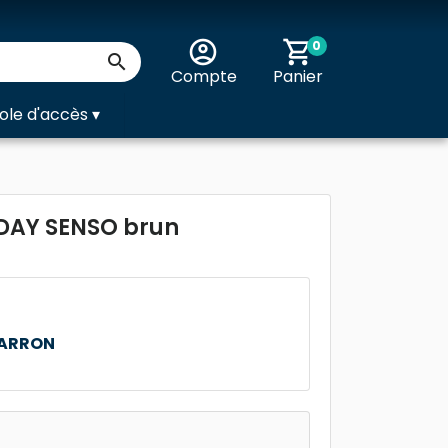
account_circle
shopping_cart
0

Compte
Panier
ole d'accès
▾
 DAY SENSO brun
MARRON