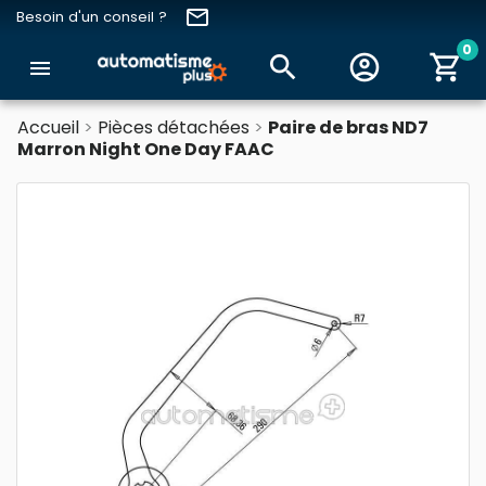
email
Besoin d'un conseil ?
0
search
account_circle
shopping_cart
menu
Accueil
Pièces détachées
Paire de bras ND7
Marron Night One Day FAAC